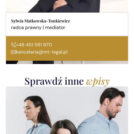
Sylwia Matkowska-Tonkiewicz
radca prawny | mediator
+48 451 581 970
kancelaria@mt-legal.pl
Sprawdź inne
wpisy