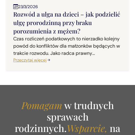
23/3/2026
Rozwód a ulga na dzieci – jak podzielić
ulgę prorodzinną przy braku
porozumienia z mężem?
Czas rozliczeń podatkowych to nierzadko kolejny
powód do konfliktów dla małżonków będących w
trakcie rozwodu. Jako radca prawny
specjalizujący się w prawie rodzinnym, w mojej
Przeczytaj więcej
codziennej praktyce często spotykam się z
pytaniem: "Kto ma prawo do ulgi na dzieci, gdy
jesteśmy w trakcie rozwodu i nie możemy się
dogadać?". Odpowiedź na to pytanie jest ściśle
uregulowana w przepisach, a organy podatkowe
Pomagam
w trudnych
oraz sądy administracyjne mają na ten temat
jednoznaczne stanowisko.
sprawach
rodzinnych.
Wsparcie,
na