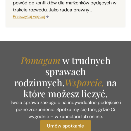
powód do konfliktów dla małżonków będących w
trakcie rozwodu. Jako radca prawny
specjalizujący się w prawie rodzinnym, w mojej
Przeczytaj więcej
codziennej praktyce często spotykam się z
pytaniem: "Kto ma prawo do ulgi na dzieci, gdy
jesteśmy w trakcie rozwodu i nie możemy się
dogadać?". Odpowiedź na to pytanie jest ściśle
uregulowana w przepisach, a organy podatkowe
Pomagam
w trudnych
oraz sądy administracyjne mają na ten temat
jednoznaczne stanowisko.
sprawach
rodzinnych.
Wsparcie,
na
które możesz liczyć.
Twoja sprawa zasługuje na indywidualne podejście i
pełne zrozumienie. Spotkajmy się tam, gdzie Ci
wygodnie – w kancelarii lub online.
Umów spotkanie