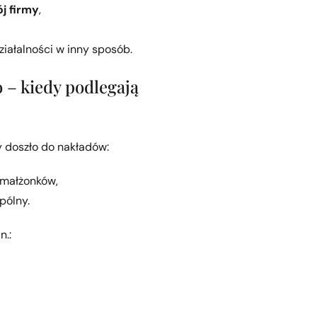
j firmy
,
ziałalności w inny sposób.
 – kiedy podlegają
 doszło do nakładów:
 małżonków,
pólny.
n.: