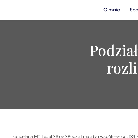
O mnie
Spe
Podzia
rozl
Kancelaria MT Legal
Blog
Podział majątku wspólnego a JDG –