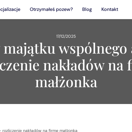
cjalizacje
Otrzymałeś pozew?
Blog
Kontakt
17/12/2025
ł majątku wspólnego 
iczenie nakładów na 
małżonka
 rozliczenie nakładów na firmę małżonka