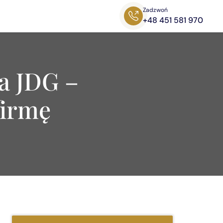
Zadzwoń
+48 451 581 970
a JDG –
firmę