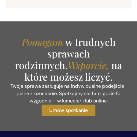
codziennej praktyce często spotykam się z
pytaniem: "Kto ma prawo do ulgi na dzieci, gdy
jesteśmy w trakcie rozwodu i nie możemy się
dogadać?". Odpowiedź na to pytanie jest ściśle
uregulowana w przepisach, a organy podatkowe
Pomagam
w trudnych
oraz sądy administracyjne mają na ten temat
jednoznaczne stanowisko.
sprawach
rodzinnych.
Wsparcie,
na
które możesz liczyć.
Twoja sprawa zasługuje na indywidualne podejście i
pełne zrozumienie. Spotkajmy się tam, gdzie Ci
wygodnie – w kancelarii lub online.
Umów spotkanie