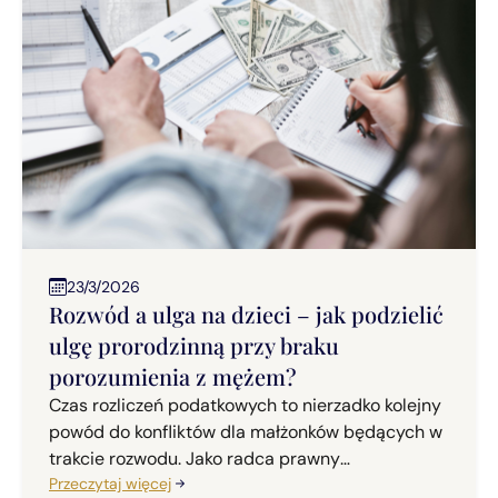
23/3/2026
Rozwód a ulga na dzieci – jak podzielić
ulgę prorodzinną przy braku
porozumienia z mężem?
Czas rozliczeń podatkowych to nierzadko kolejny
powód do konfliktów dla małżonków będących w
trakcie rozwodu. Jako radca prawny
specjalizujący się w prawie rodzinnym, w mojej
Przeczytaj więcej