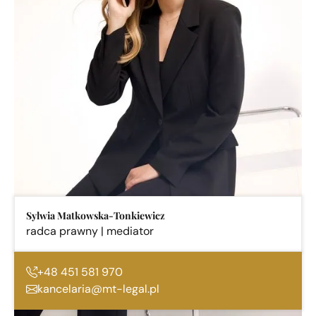
Sylwia Matkowska-Tonkiewicz
radca prawny | mediator
+48 451 581 970
kancelaria@mt-legal.pl