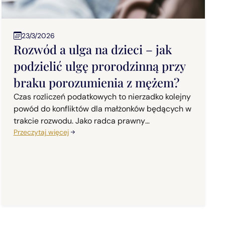
23/3/2026
Rozwód a ulga na dzieci – jak
podzielić ulgę prorodzinną przy
braku porozumienia z mężem?
Czas rozliczeń podatkowych to nierzadko kolejny
powód do konfliktów dla małżonków będących w
trakcie rozwodu. Jako radca prawny
specjalizujący się w prawie rodzinnym, w mojej
Przeczytaj więcej
codziennej praktyce często spotykam się z
pytaniem: "Kto ma prawo do ulgi na dzieci, gdy
jesteśmy w trakcie rozwodu i nie możemy się
dogadać?". Odpowiedź na to pytanie jest ściśle
uregulowana w przepisach, a organy podatkowe
oraz sądy administracyjne mają na ten temat
jednoznaczne stanowisko.