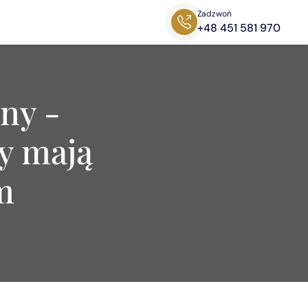
Zadzwoń
+48 451 581 970
ny -
y mają
m