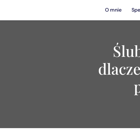
O mnie
Spe
Ślu
dlacz