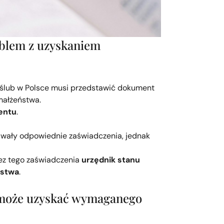
oblem z uzyskaniem
y ślub w Polsce musi przedstawić dokument
 małżeństwa.
entu
.
wały odpowiednie zaświadczenia, jednak
ez tego zaświadczenia
urzędnik stanu
ństwa
.
ie może uzyskać wymaganego