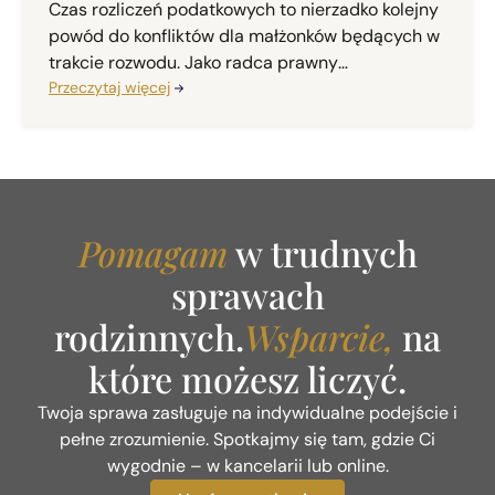
Czas rozliczeń podatkowych to nierzadko kolejny
powód do konfliktów dla małżonków będących w
trakcie rozwodu. Jako radca prawny
specjalizujący się w prawie rodzinnym, w mojej
Przeczytaj więcej
codziennej praktyce często spotykam się z
pytaniem: "Kto ma prawo do ulgi na dzieci, gdy
jesteśmy w trakcie rozwodu i nie możemy się
dogadać?". Odpowiedź na to pytanie jest ściśle
uregulowana w przepisach, a organy podatkowe
Pomagam
w trudnych
oraz sądy administracyjne mają na ten temat
jednoznaczne stanowisko.
sprawach
rodzinnych.
Wsparcie,
na
które możesz liczyć.
Twoja sprawa zasługuje na indywidualne podejście i
pełne zrozumienie. Spotkajmy się tam, gdzie Ci
wygodnie – w kancelarii lub online.